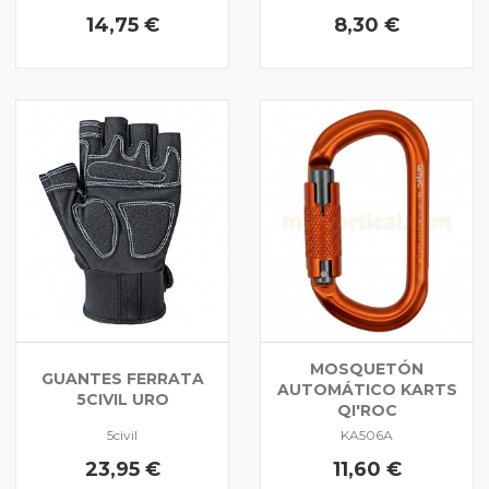
14,75 €
8,30 €
MOSQUETÓN
GUANTES FERRATA
AUTOMÁTICO KARTS
5CIVIL URO
QI'ROC
5civil
KA506A
23,95 €
11,60 €