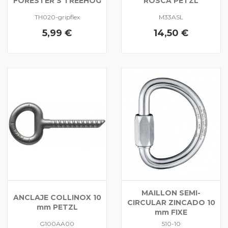
FORESTER'S TREEHOG
ROSCA PETZL
TH020-gripflex
M33ASL
5,99 €
14,50 €
MAILLON SEMI-
ANCLAJE COLLINOX 10
CIRCULAR ZINCADO 10
mm PETZL
mm FIXE
G100AA00
510-10