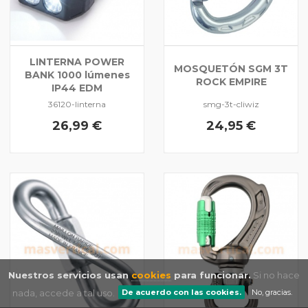
LINTERNA POWER
MOSQUETÓN SGM 3T
BANK 1000 lúmenes
ROCK EMPIRE
IP44 EDM
36120-linterna
smg-3t-cliwiz
26,99 €
24,95 €
Nuestros servicios usan
cookies
para funcionar.
Si no hace
nada, accede a tal uso.
De acuerdo con las cookies.
No, gracias.