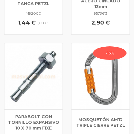
ACERO CINCADO
TANGA PETZL
13mm
M92000
9573613
1,44 €
2,90 €
1,60 €
-15%
PARABOLT CON
MOSQUETÓN AM'D
TORNILLO EXPANSIVO
TRIPLE CIERRE PETZL
10 X 70 mm FIXE