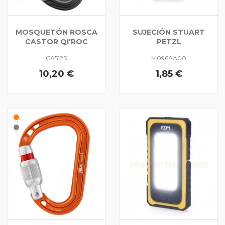
MOSQUETÓN ROSCA
SUJECIÓN STUART
CASTOR QI'ROC
PETZL
CA512S
M096AA00
10,20 €
1,85 €