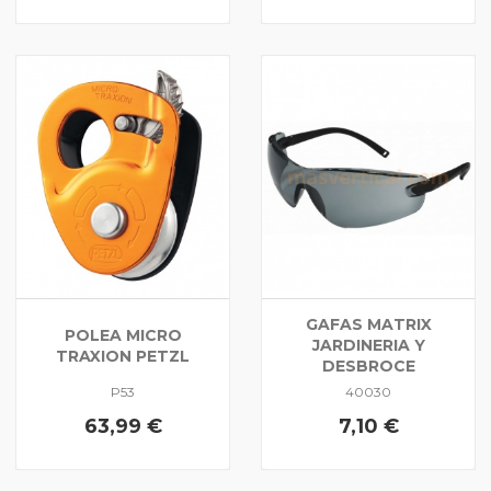
GAFAS MATRIX
POLEA MICRO
JARDINERIA Y
TRAXION PETZL
DESBROCE
P53
40030
63,99 €
7,10 €