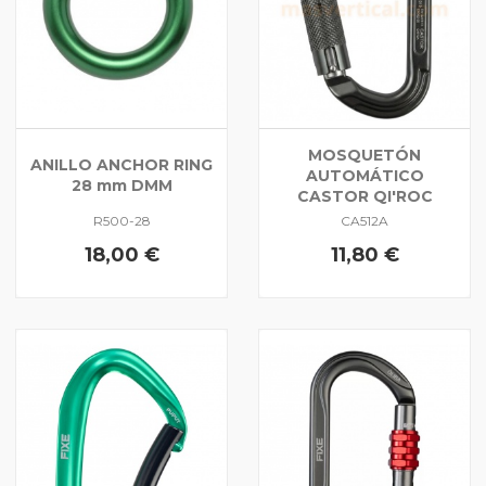
MOSQUETÓN
ANILLO ANCHOR RING
AUTOMÁTICO
28 mm DMM
CASTOR QI'ROC
R500-28
CA512A
18,00 €
11,80 €