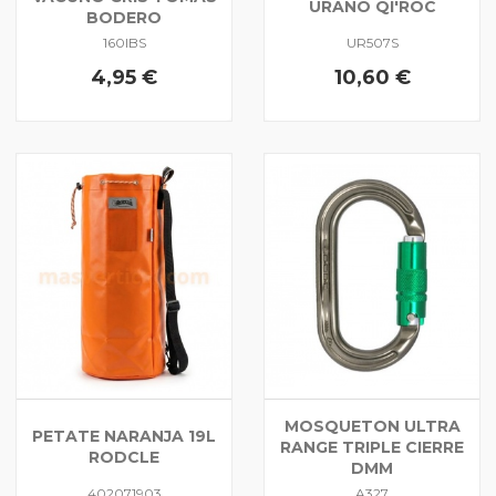
URANO QI'ROC
BODERO
160IBS
UR507S
4,95 €
10,60 €
MOSQUETON ULTRA
PETATE NARANJA 19L
RANGE TRIPLE CIERRE
RODCLE
DMM
402071903
A327