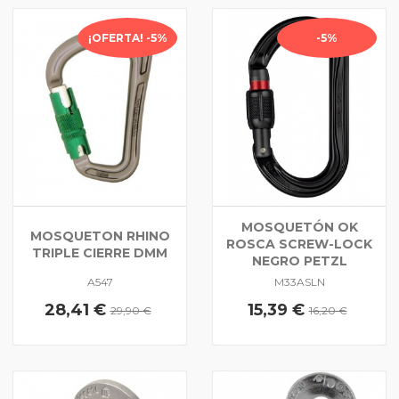
¡OFERTA! -5%
-5%
MOSQUETÓN OK
MOSQUETON RHINO
ROSCA SCREW-LOCK
TRIPLE CIERRE DMM
NEGRO PETZL
A547
M33ASLN
28,41 €
15,39 €
29,90 €
16,20 €