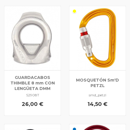
GUARDACABOS
MOSQUETÓN Sm'D
THIMBLE 8 mm CON
PETZL
LENGÜETA DMM
S2908T
smd_petzl
26,00 €
14,50 €