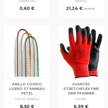
V22210-012
M34ATL
0,60 €
21,24 €
24,99 €
ANILLO COSIDO
GUANTES
LIGERO ST'ANNEAU
STRETCHFLEX FINE
PETZL
GRIP PFANNER
C07-ST-ANNEAU
100050
8,50 €
6,99 €