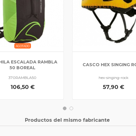
AGOTADO
ILA ESCALADA RAMBLA
CASCO HEX SINGING 
50 BOREAL
370RAMBLA50
hex-singing-rock
106,50 €
57,90 €
Productos del mismo fabricante