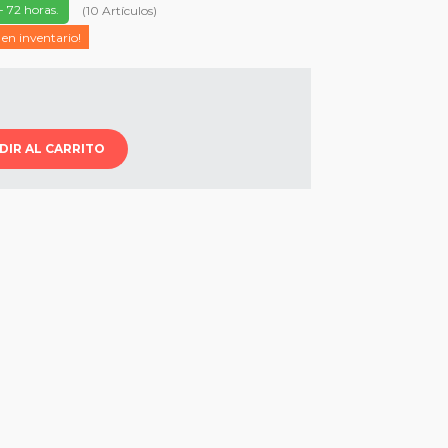
- 72 horas.
(
10
Artículos
)
 en inventario!
DIR AL CARRITO