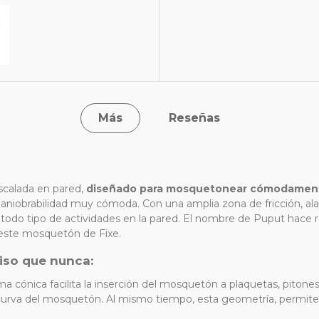
Más
Reseñas
scalada en pared,
diseñado para mosquetonear cómodamente 
niobrabilidad muy cómoda. Con una amplia zona de fricción, alarg
todo tipo de actividades en la pared. El nombre de Puput hace r
a este mosquetón de Fixe.
iso que nunca:
a cónica facilita la inserción del mosquetón a plaquetas, piton
a curva del mosquetón. Al mismo tiempo, esta geometría, permit