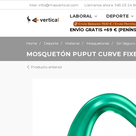
Mail: info@masvertical.com
Llámanos ahora: 965 03 24 6
LABORAL
DEPORTE
Envío Baleares 19,00 € / Envío Penínsu
ENVÍO GRATIS +69 € (PENÍN
Home
Deporte
Material
Mosquetones
Sin Seguro
MOSQUETÓN PUPUT CURVE FIX
Producto anterior