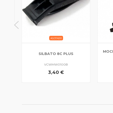
AGOTADO
MOCH
SILBATO 8C PLUS
VCWMW0100B
3,40 €