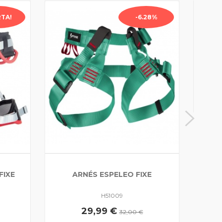
TA!
-6.28%
FIXE
ARNÉS ESPELEO FIXE
H51009
29,99 €
32,00 €