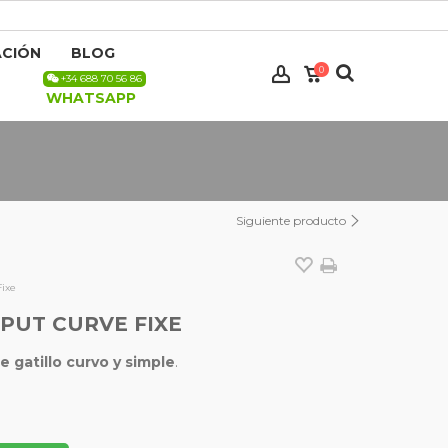
CIÓN
BLOG
0
+34 688 70 56 86
WHATSAPP
Siguiente producto
Fixe
UT CURVE FIXE
 gatillo curvo y simple
.