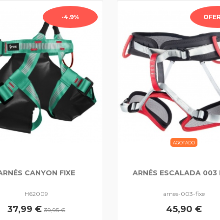
-4.9%
OFER
AGOTADO
ARNÉS CANYON FIXE
ARNÉS ESCALADA 003 
H62009
arnes-003-fixe
37,99 €
45,90 €
39,95 €