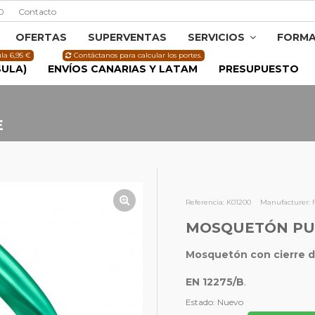
0
Contacto
OFERTAS
SUPERVENTAS
SERVICIOS
FORMA
la 6,95 €
Contáctanos para calcular los portes.
SULA)
ENVÍOS CANARIAS Y LATAM
PRESUPUESTO
E
Referencia:
K01200
Manufacturer:
MOSQUETÓN PUP
Mosquetón con cierre de
EN 12275/B
.
Estado:
Nuevo