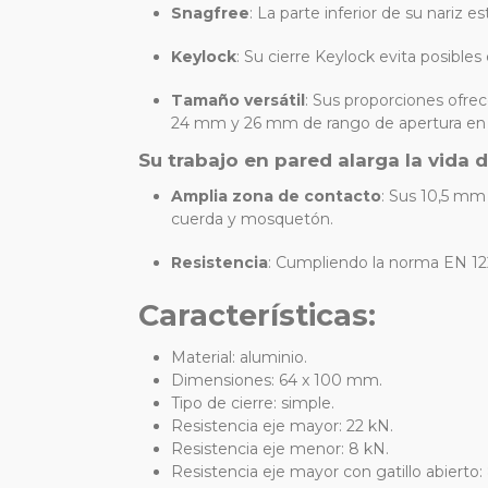
Snagfree
:
La parte inferior de su nariz e
Keylock
:
Su cierre Keylock evita posible
Tamaño versátil
:
Sus proporciones ofrec
24 mm y 26 mm de rango de apertura en s
Su trabajo en pared alarga la vida d
Amplia zona de contacto
:
Sus 10,5 mm d
cuerda y mosquetón.
Resistencia
:
Cumpliendo la norma EN 12275
Características:
Material: aluminio.
Dimensiones: 64 x 100 mm.
Tipo de cierre: simple.
Resistencia eje mayor: 22 kN.
Resistencia eje menor: 8 kN.
Resistencia eje mayor con gatillo abierto: