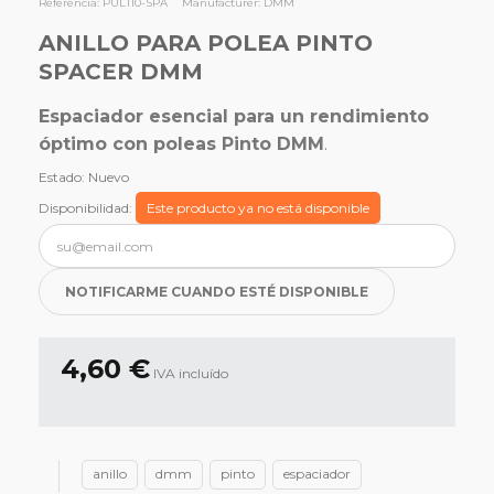
Referencia:
PUL110-SPA
Manufacturer:
DMM
ANILLO PARA POLEA PINTO
SPACER DMM
Espaciador esencial para un rendimiento
óptimo con poleas Pinto DMM
.
Estado:
Nuevo
Disponibilidad:
Este producto ya no está disponible
NOTIFICARME CUANDO ESTÉ DISPONIBLE
4,60 €
IVA incluído
anillo
dmm
pinto
espaciador