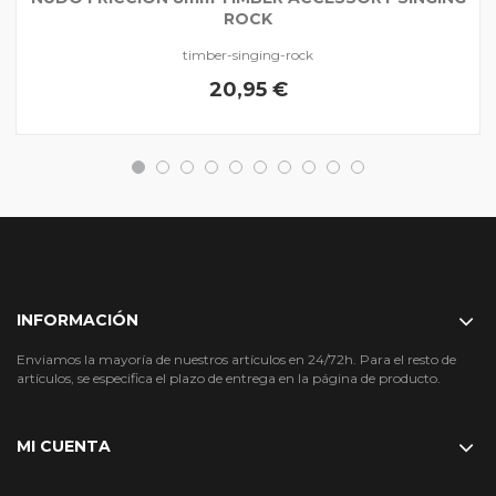
ROCK
timber-singing-rock
20,95 €
INFORMACIÓN
Enviamos la mayoría de nuestros artículos en 24/72h. Para el resto de
artículos, se especifica el plazo de entrega en la página de producto.
MI CUENTA