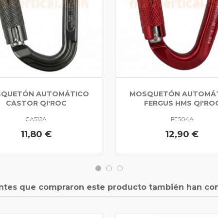
QUETÓN AUTOMÁTICO
MOSQUETÓN AUTOMÁ
CASTOR QI'ROC
FERGUS HMS QI'RO
CA512A
FE504A
11,80 €
12,90 €
entes que compraron este producto también han co