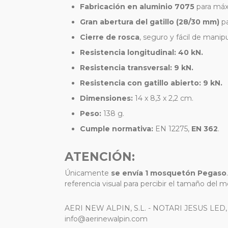
Fabricación en aluminio 7075
para máx
Gran abertura del gatillo (28/30 mm)
pa
Cierre de rosca
, seguro y fácil de manipu
Resistencia longitudinal: 40 kN.
Resistencia transversal: 9 kN.
Resistencia con gatillo abierto: 9 kN.
Dimensiones:
14 x 8,3 x 2,2 cm.
Peso:
138 g.
Cumple normativa:
EN 12275,
EN 362
.
ATENCIÓN
:
Únicamente
se envía 1 mosquetón Pegaso
referencia visual para percibir el tamaño del
AERI NEW ALPIN, S.L. - NOTARI JESUS LED,
info@aerinewalpin.com