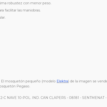
ima robustez con menor peso.
ra facilitar las maniobras.
lar.
. El mosquetón pequeño (modelo
Elektra
) de la imagen se vend
 mosquetón Pegaso.
 2-C NAVE 10-POL. IND. CAN CLAPERS - 08181 - SENTMENAT - 