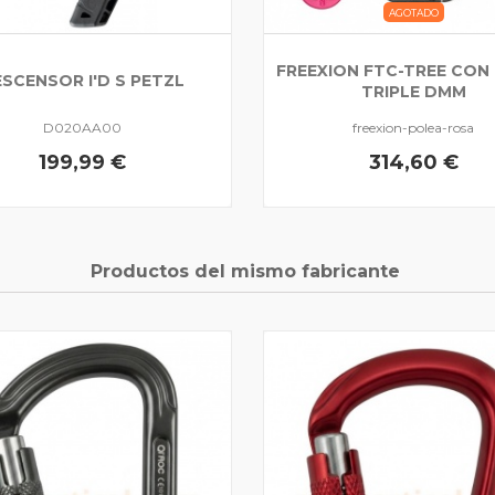
AGOTADO
FREEXION FTC-TREE CON
SCENSOR I'D S PETZL
TRIPLE DMM
D020AA00
freexion-polea-rosa
199,99 €
314,60 €
Productos del mismo fabricante