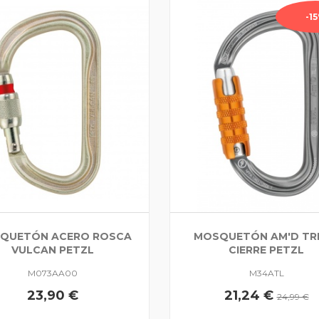
-1
QUETÓN ACERO ROSCA
MOSQUETÓN AM'D TRI
VULCAN PETZL
CIERRE PETZL
M073AA00
M34ATL
23,90 €
21,24 €
24,99 €