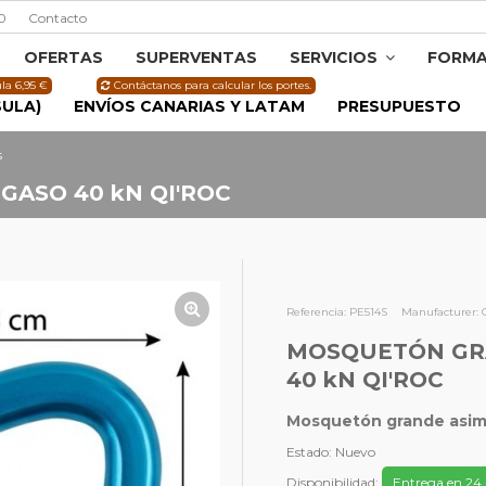
0
Contacto
OFERTAS
SUPERVENTAS
SERVICIOS
FORMA
la 6,95 €
Contáctanos para calcular los portes.
SULA)
ENVÍOS CANARIAS Y LATAM
PRESUPUESTO
s
ASO 40 kN QI'ROC
Referencia:
PE514S
Manufacturer:
MOSQUETÓN GR
40 kN QI'ROC
Mosquetón grande asimé
Estado:
Nuevo
Disponibilidad:
Entrega en 24 