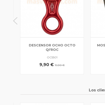
DESCENSOR OCHO OCTO
MOS
QI'ROC
OC5501
9,90 €
11,00 €
Los cli