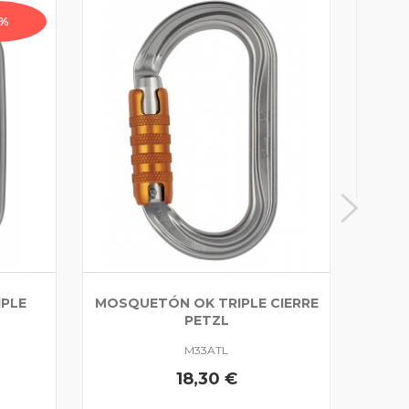
5%
GUAR
PLE
MOSQUETÓN OK TRIPLE CIERRE
PETZL
M33ATL
18,30 €