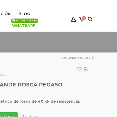
CIÓN
BLOG
0
+34 688 70 56 86
WHATSAPP
Siguiente producto
Qi'Roc
ANDE ROSCA PEGASO
trico de rosca de 40 kN de resistencia
.
- 72 horas.
(
3
Artículos
)