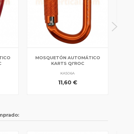
TICO
MOSQUETÓN AUTOMÁTICO
C
KARTS QI'ROC
KA506A
11,60 €
mprado: