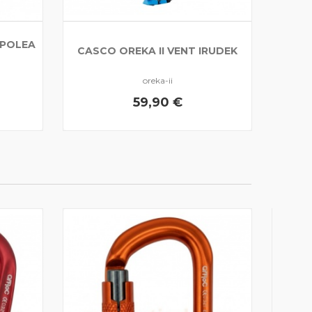
 POLEA
CASCO OREKA II VENT IRUDEK
oreka-ii
59,90 €
MOS