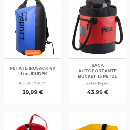
AGOTADO
SACA
PETATE IRUSACK 40
AUTOPORTANTE
litros IRUDEK
BUCKET 15 PETZL
103500300007
bucket-15-petzl
39,99 €
43,99 €