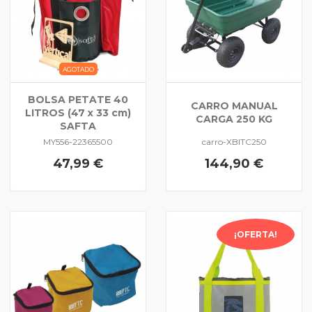
AGOTADO
BOLSA PETATE 40
CARRO MANUAL
LITROS (47 x 33 cm)
CARGA 250 KG
SAFTA
MY556-22365500
carro-XBITC250
47,99 €
144,90 €
¡OFERTA!