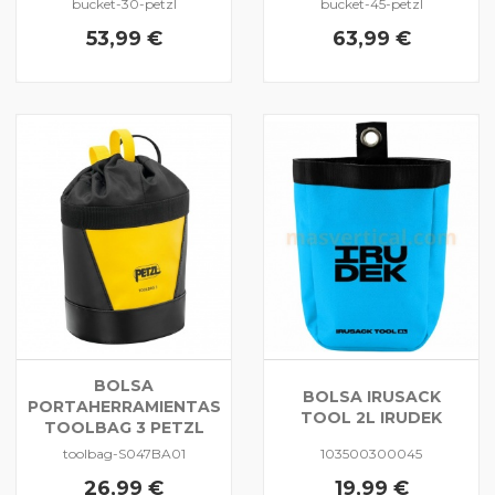
bucket-30-petzl
bucket-45-petzl
53,99 €
63,99 €
BOLSA
BOLSA IRUSACK
PORTAHERRAMIENTAS
TOOL 2L IRUDEK
TOOLBAG 3 PETZL
toolbag-S047BA01
103500300045
26,99 €
19,99 €