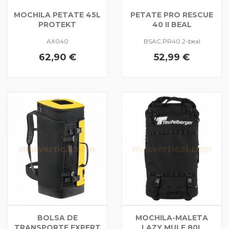
MOCHILA PETATE 45L
PETATE PRO RESCUE
PROTEKT
40 II BEAL
AX040
BSAC.PR40.2-beal
62,90 €
52,99 €
BOLSA DE
MOCHILA-MALETA
TRANSPORTE EXPERT
LAZY MULE 80L