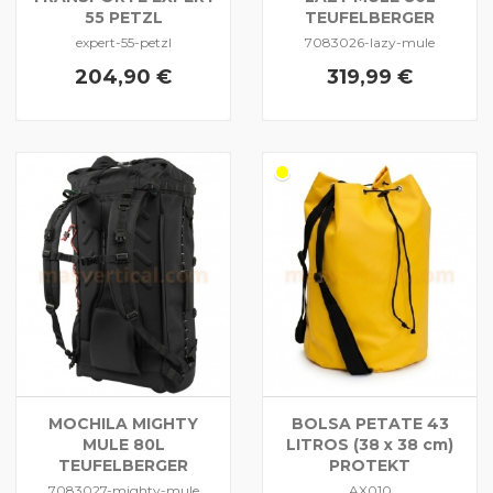
55 PETZL
TEUFELBERGER
expert-55-petzl
7083026-lazy-mule
204,90 €
319,99 €
MOCHILA MIGHTY
BOLSA PETATE 43
MULE 80L
LITROS (38 x 38 cm)
TEUFELBERGER
PROTEKT
7083027-mighty-mule
AX010