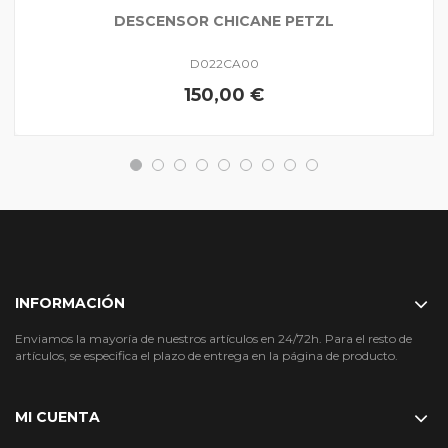
DESCENSOR CHICANE PETZL
D022CA00
150,00 €
INFORMACIÓN
Enviamos la mayoría de nuestros artículos en 24/72h. Para el resto de
artículos, se especifica el plazo de entrega en la página de producto.
MI CUENTA