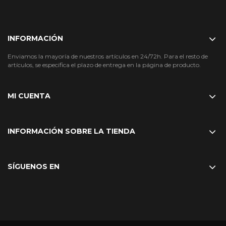
INFORMACIÓN
Enviamos la mayoría de nuestros artículos en 24/72h. Para el resto de
artículos, se especifica el plazo de entrega en la página de producto.
MI CUENTA
INFORMACIÓN SOBRE LA TIENDA
SÍGUENOS EN