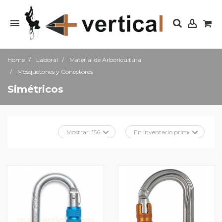
Home
Laboral
Material de Arboricultura
Mosquetones y Conectores
Simétricos