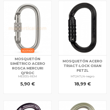
AGOTADO
MOSQUETÓN
MOSQUETÓN ACERO
SIMÉTRICO ACERO
TRIACT-LOCK OXAN
ROSCA MERCURI
PETZL
QI'ROC
ME513S-REM
M72ATLN-negro
5,90 €
18,99 €