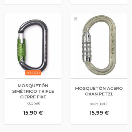
AGOTADO
MOSQUETÓN
MOSQUETÓN ACERO
SIMÉTRICO TRIPLE
OXAN PETZL
CIERRE FIXE
K50065
oxan_petzl
15,90 €
15,99 €