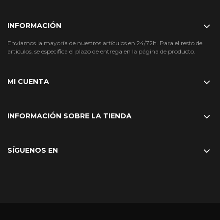
INFORMACIÓN
Enviamos la mayoría de nuestros artículos en 24/72h. Para el resto de
artículos, se especifica el plazo de entrega en la página de producto.
MI CUENTA
INFORMACIÓN SOBRE LA TIENDA
SÍGUENOS EN