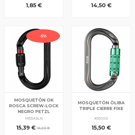
1,85 €
14,50 €
-5%
MOSQUETÓN OK
MOSQUETÓN ÒLIBA
ROSCA SCREW-LOCK
TRIPLE CIERRE FIXE
NEGRO PETZL
M33ASLN
K51000
15,39 €
15,50 €
16,20 €