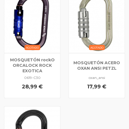
AGOTADO
AGOTADO
MOSQUETÓN rockO
MOSQUETÓN ACERO
ORCALOCK ROCK
OXAN ANSI PETZL
EXOTICA
0619-C30
oxan_ansi
28,99 €
17,99 €