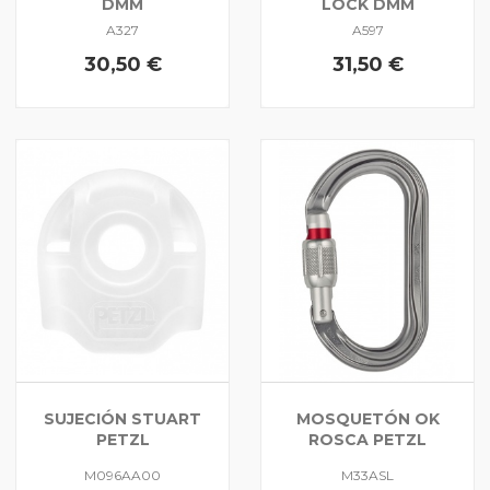
DMM
LOCK DMM
A327
A597
30,50 €
31,50 €
SUJECIÓN STUART
MOSQUETÓN OK
PETZL
ROSCA PETZL
M096AA00
M33ASL