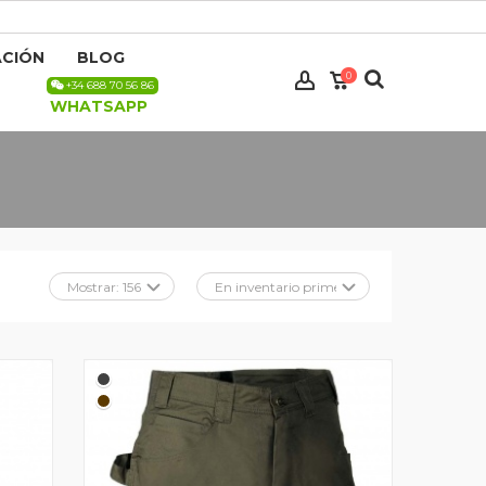
CIÓN
BLOG
0
+34 688 70 56 86
WHATSAPP