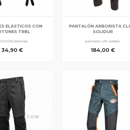
ES ELÁSTICOS CON
PANTALÓN ARBORISTA CL
OTONES TRBL
SOLIDUR
040016-botones
pantalon-clih-solidur
34,90 €
184,00 €