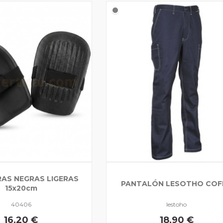
RAS NEGRAS LIGERAS
PANTALÓN LESOTHO COF
15x20cm
40406
lestoho
16,20 €
18,90 €