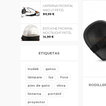
LINTERNA FRONTAL
NAO LT PETZL
89,99 €
ESTUCHE FRONTAL
NOCTILIGHT PETZL
14,99 €
GUANTES GRIPFLEX
ETIQUETAS
FORESTER'S
TREEHOG
5,99 €
Irudek
gatos
lámpara
luz
foco
RODILLE
pies de gato
chica
linterna
portátil
proyector