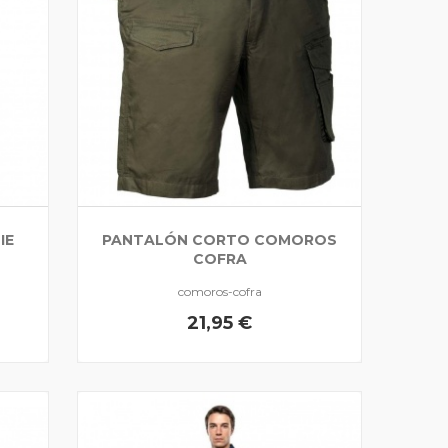
IE
PANTALÓN CORTO COMOROS
COFRA
comoros-cofra
21,95 €