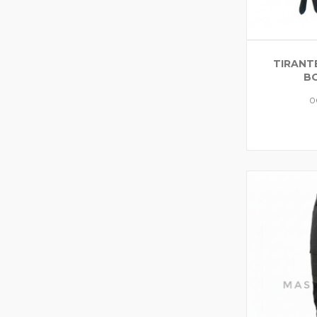
TIRANT
B
0