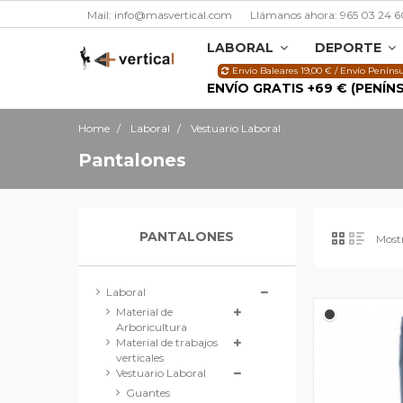
Mail: info@masvertical.com
Llámanos ahora: 965 03 24 6
LABORAL
DEPORTE
Envío Baleares 19,00 € / Envío Penínsu
ENVÍO GRATIS +69 € (PENÍN
Home
Laboral
Vestuario Laboral
Pantalones
PANTALONES
Mostr
Laboral
Material de
Arboricultura
Material de trabajos
verticales
Vestuario Laboral
Guantes