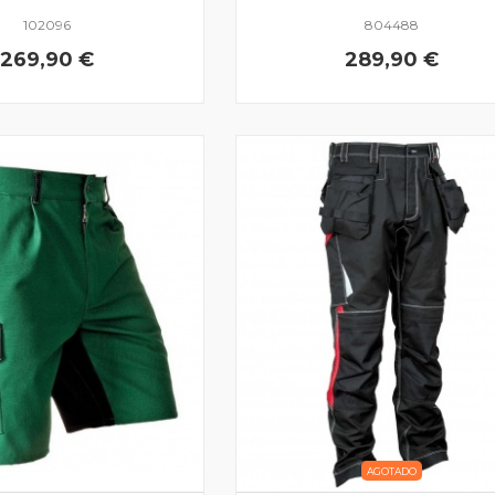
102096
804488
269,90 €
289,90 €
AGOTADO