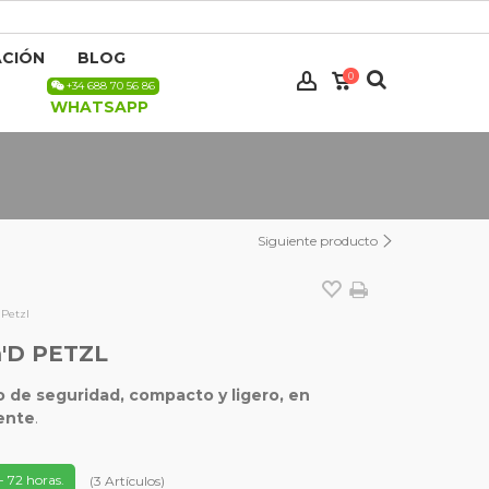
CIÓN
BLOG
0
+34 688 70 56 86
WHATSAPP
Siguiente producto
Petzl
D PETZL
de seguridad, compacto y ligero, en
ente
.
- 72 horas.
(
3
Artículos
)