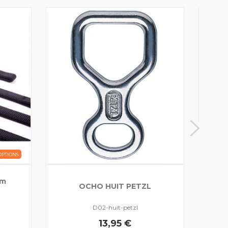
MO
OPTIONS
mm
OCHO HUIT PETZL
D02-huit-petzl
13,95 €