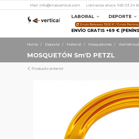
Mail: info@masvertical.com
Llámanos ahora: 965 03 24 6
LABORAL
DEPORTE
Envío Baleares 19,00 € / Envío Penínsu
ENVÍO GRATIS +69 € (PENÍN
Home
Deporte
Material
Mosquetones
Asimétrico
MOSQUETÓN Sm'D PETZL
Producto anterior