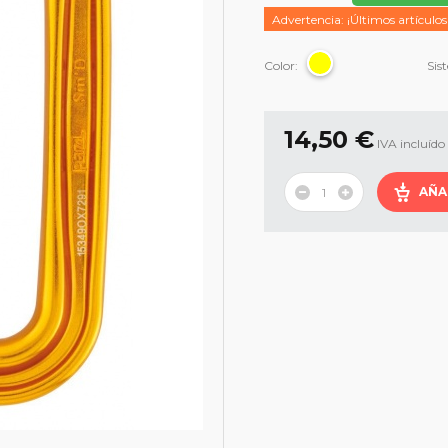
Advertencia: ¡Últimos artículos
Color:
Sis
14,50 €
IVA incluído
AÑA