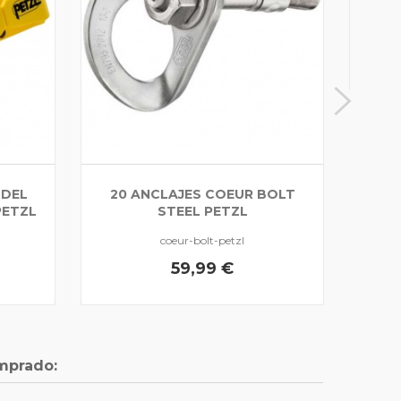
 DEL
20 ANCLAJES COEUR BOLT
PETZL
STEEL PETZL
coeur-bolt-petzl
59,99 €
mprado: