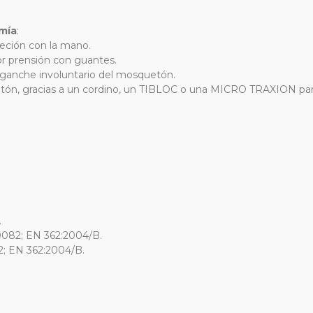
mía
:
eción con la mano.
r prensión con guantes.
enganche involuntario del mosquetón.
etón, gracias a un cordino, un TIBLOC o una MICRO TRAXION para
.
0082; EN 362:2004/B.
; EN 362:2004/B.