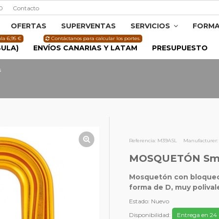
0
Contacto
OFERTAS
SUPERVENTAS
SERVICIOS
FORMA
la 6,95 €
Contáctanos para calcular los portes.
SULA)
ENVÍOS CANARIAS Y LATAM
PRESUPUESTO
s
Referencia:
M39ASL
Manufacturer:
MOSQUETÓN Sm'
Mosquetón con bloqueo 
forma de D, muy polival
Estado:
Nuevo
Disponibilidad:
Entrega en 24 