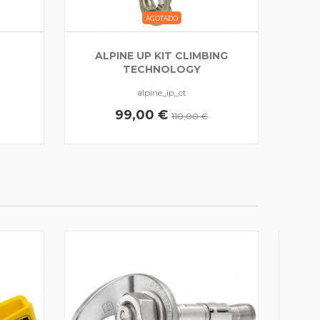
AGOTADO
ALPINE UP KIT CLIMBING
TECHNOLOGY
alpine_ip_ct
99,00 €
110,00 €
4 CL