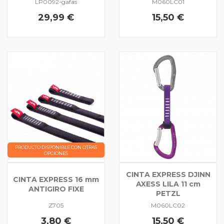
LP0092-gafas
M060LC01
29,99 €
15,50 €
PRODUCTO DISPONIBLE CON OTRAS
OPCIONES
CINTA EXPRESS DJINN
CINTA EXPRESS 16 mm
AXESS LILA 11 cm
ANTIGIRO FIXE
PETZL
Z705
M060LC02
3,80 €
15,50 €