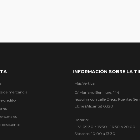
NTA
INFORMACIÓN SOBRE LA T
Más Vertical
s
os de mercancia
C/ Mariano Benlliure, 144
(esquina con calle Diego Fuentes Ser
e credito
Elche (Alicante) 03201
ones
personales
Horario:
de descuento
L-V: 09:30 a 13:30 - 16:30 a 20:00
Sábados: 10:00 a 13:30