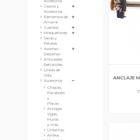
Accesorios
Cascos y
Accesorios
Elementos de
Amarre
Cuerdas
Mosquetones
Sacas y
Petates
Ascenso -
Descenso
Anticaídas
Retráctiles
Líneas de
Vida
ANCLAJE M
Accesorios
Chapas,
2
Parabolts
y
Placas
Anclajes
Vigas,
Muros
y más
Linternas
Anillos