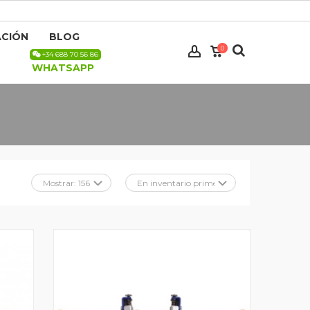
CIÓN
BLOG
0
+34 688 70 56 86
WHATSAPP