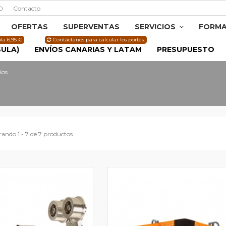
0
Contacto
OFERTAS
SUPERVENTAS
SERVICIOS
FORMA
la 6,95 €
Contáctanos para calcular los portes.
SULA)
ENVÍOS CANARIAS Y LATAM
PRESUPUESTO
ios
ando 1 - 7 de 7 productos