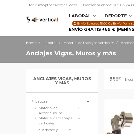
Mail: info@masvertical.com
Llámanos ahora: 965 03 24 6
LABORAL
DEPORTE
Envío Baleares 19,00 € / Envío Penínsu
ENVÍO GRATIS +69 € (PENÍN
Home
Laboral
Material de trabajos verticales
Accesor
Anclajes Vigas, Muros y más
ANCLAJES VIGAS, MUROS
Mostr
Y MÁS
Laboral
Material de
Arboricultura
Material de trabajos
verticales
Arneses y