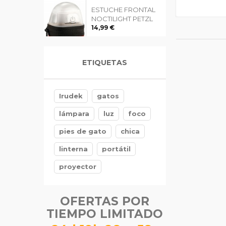
ESTUCHE FRONTAL
NOCTILIGHT PETZL
14,99 €
GUANTES GRIPFLEX
ETIQUETAS
FORESTER'S
TREEHOG
5,99 €
Irudek
gatos
lámpara
luz
foco
pies de gato
chica
linterna
portátil
proyector
OFERTAS POR
TIEMPO LIMITADO