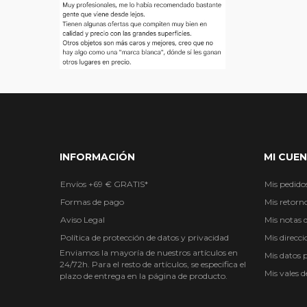
INFORMACIÓN
MI CUE
Envíos +69 € GRATIS*
Mis pedido
Formas de pago
Mis retorn
Aviso Legal
Mis notas d
Política de protección de datos y privacidad
Mis direcci
Enviamos la mayoría de nuestros artículos en
Mis datos 
24/72h. Para el resto de artículos, se especifica el
Mis vales 
plazo de entrega en la página de producto.