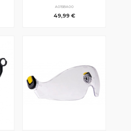
A015BA00
49,99 €