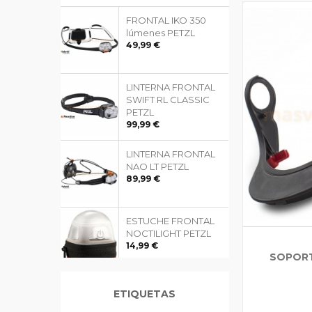
FRONTAL IKO 350
lúmenes PETZL
49,99 €
LINTERNA FRONTAL
SWIFT RL CLASSIC
PETZL
99,99 €
LINTERNA FRONTAL
NAO LT PETZL
89,99 €
ESTUCHE FRONTAL
NOCTILIGHT PETZL
14,99 €
SOPORT
GUANTES GRIPFLEX
ETIQUETAS
FORESTER'S