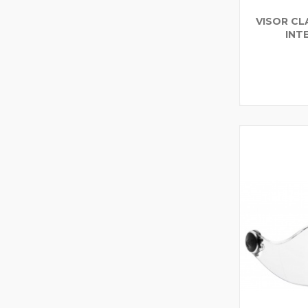
VISOR C
INT