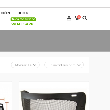
CIÓN
BLOG
0
+34 688 70 56 86
WHATSAPP