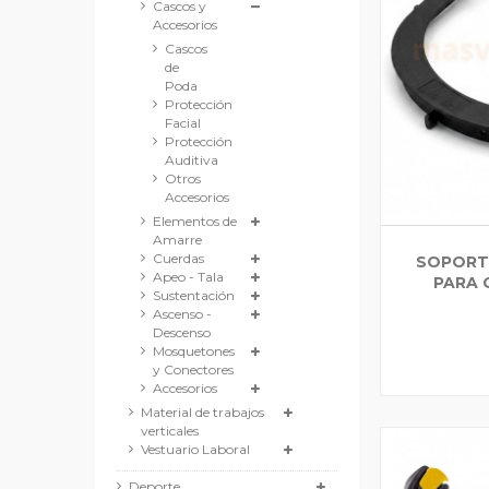
Cascos y
Accesorios
Cascos
de
Poda
Protección
Facial
Protección
Auditiva
Otros
Accesorios
Elementos de
Amarre
Cuerdas
SOPORTE
Apeo - Tala
PARA 
Sustentación
Ascenso -
Descenso
Mosquetones
y Conectores
Accesorios
Material de trabajos
verticales
Vestuario Laboral
Deporte