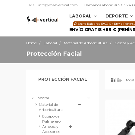
Mail: info@masvertical.com
Llámanos ahora: 965 03 24 6
LABORAL
DEPORTE
Envío Baleares 19,00 € / Envío Penínsu
ENVÍO GRATIS +69 € (PENÍN
Home
Laboral
Material de Arboricultura
Cascos y Ac
Protección Facial
PROTECCIÓN FACIAL
Mostr
Laboral
Material de
Arboricultura
Equipo de
Palmerero
Arneses y
Accesorios