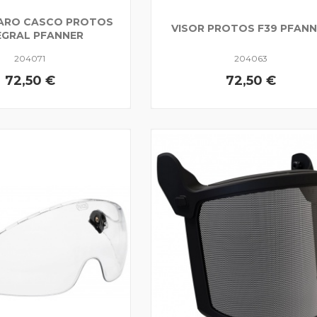
LARO CASCO PROTOS
VISOR PROTOS F39 PFAN
EGRAL PFANNER
204071
204063
72,50 €
72,50 €