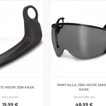
PANTALLA ZEN VISOR SM
E VISOR ZEN KASK
KASK
WAC00010
WVI00038-510
19,99 €
48,99 €