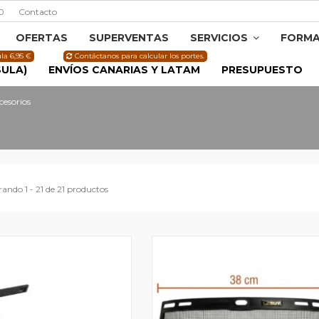
0
Contacto
OFERTAS
SUPERVENTAS
SERVICIOS
FORMA
la 6,95 €
Contáctanos para calcular los portes.
SULA)
ENVÍOS CANARIAS Y LATAM
PRESUPUESTO
cesorios
ando 1 - 21 de 21 productos