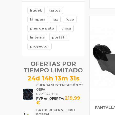
TREEHOG
5,99 €
Irudek
gatos
lámpara
luz
foco
pies de gato
chica
linterna
portátil
proyector
OFERTAS POR
TIEMPO LIMITADO
24d 14h 13m 30s
CUERDA SUSTENTACIÓN 7T
GEFA
PVP: 244,99 €
219,99
PVP en OFERTA:
€
PANTALLA
GATOS JOKER VELCRO
BOREAL