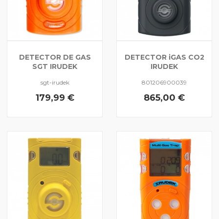
DETECTOR DE GAS
DETECTOR iGAS CO2
SGT IRUDEK
IRUDEK
sgt-irudek
801206900039
179,99 €
865,00 €