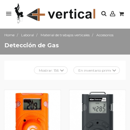
Home
Laboral
Material de trabajos verticales
Accesorios
Detección de Gas