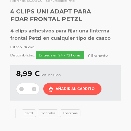
Referencia:
E000BA00
Manufacturer:
Petzl
4 CLIPS UNI ADAPT PARA
FIJAR FRONTAL PETZL
4 clips adhesivos para fijar una linterna
frontal Petzl en cualquier tipo de casco
.
Estado:
Nuevo
Disponibilidad:
Entrega en 24 - 72 horas.
(
1
Elemento
)
8,99 €
IVA incluído
AÑADIR AL CARRITO
petzl
frontales
linetrnas