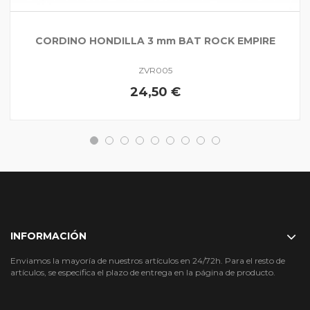
CORDINO HONDILLA 3 mm BAT ROCK EMPIRE
ZVR005
24,50 €
INFORMACIÓN
Enviamos la mayoría de nuestros artículos en 24/72h. Para el resto de
artículos, se especifica el plazo de entrega en la página de producto.