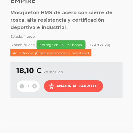
EMPIRE
Mosquetón HMS de acero con cierre de
rosca, alta resistencia y certificación
deportiva e industrial
.
Estado:
Nuevo
Disponibilidad:
Entrega en 24 - 72 horas.
(
8
Artículos
)
Advertencia: ¡Últimos artículos en inventario!
18,10 €
IVA incluído
AÑADIR AL CARRITO