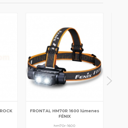
SILB
 ROCK
FRONTAL HM70R 1600 lúmenes
FÉNIX
hm70r-1600