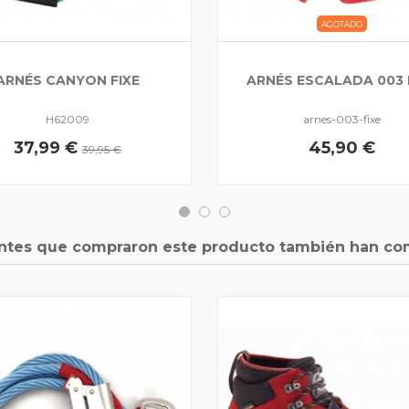
AGOTADO
ARNÉS CANYON FIXE
ARNÉS ESCALADA 003 
H62009
arnes-003-fixe
37,99 €
45,90 €
39,95 €
entes que compraron este producto también han co