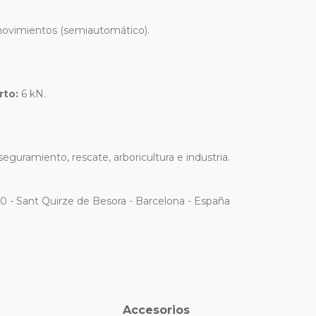
ovimientos (semiautomático).
rto:
6 kN.
aseguramiento, rescate, arboricultura e industria.
80 - Sant Quirze de Besora - Barcelona - España
Accesorios