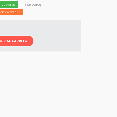
- 72 horas.
(
10
Artículos
)
 en inventario!
DIR AL CARRITO