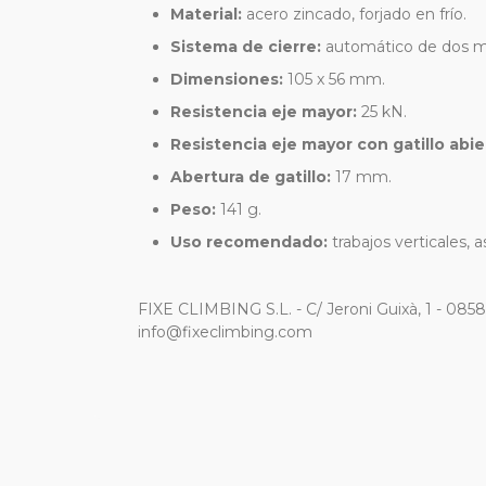
Material:
acero zincado, forjado en frío.
Sistema de cierre:
automático de dos m
Dimensiones:
105 x 56 mm.
Resistencia eje mayor:
25 kN.
Resistencia eje mayor con gatillo abie
Abertura de gatillo:
17 mm.
Peso:
141 g.
Uso recomendado:
trabajos verticales, 
FIXE CLIMBING S.L. - C/ Jeroni Guixà, 1 - 085
info@fixeclimbing.com