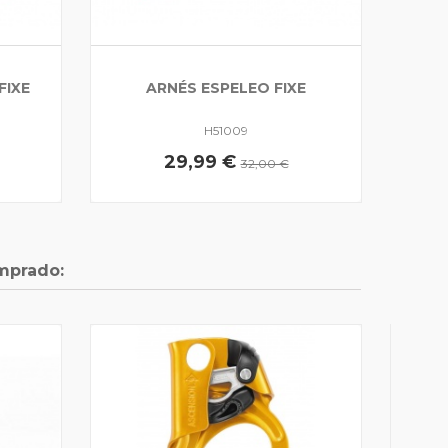
FIXE
ARNÉS ESPELEO FIXE
H51009
29,99 €
32,00 €
mprado:
HOND