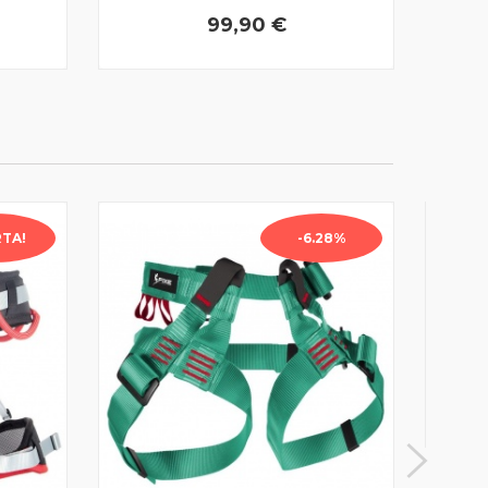
99,90 €
TA!
-6.28%