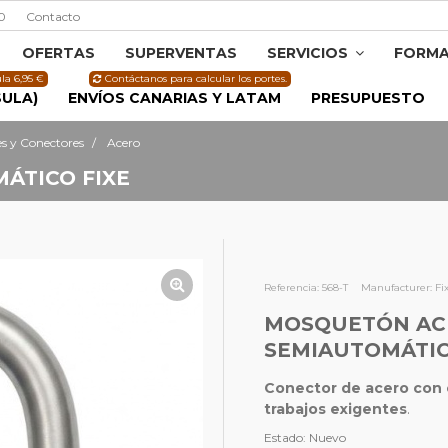
0
Contacto
OFERTAS
SUPERVENTAS
SERVICIOS
FORMA
la 6,95 €
Contáctanos para calcular los portes.
SULA)
ENVÍOS CANARIAS Y LATAM
PRESUPUESTO
s y Conectores
Acero
ÁTICO FIXE
Referencia:
568-T
Manufacturer:
Fi
MOSQUETÓN AC
SEMIAUTOMÁTIC
Conector de acero con 
trabajos exigentes
.
Estado:
Nuevo