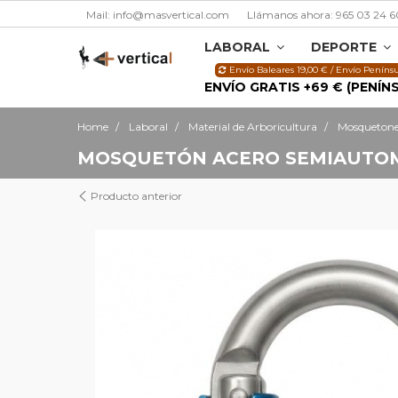
Mail: info@masvertical.com
Llámanos ahora: 965 03 24 6
LABORAL
DEPORTE
Envío Baleares 19,00 € / Envío Penínsu
ENVÍO GRATIS +69 € (PENÍN
Home
Laboral
Material de Arboricultura
Mosquetone
MOSQUETÓN ACERO SEMIAUTOM
Producto anterior