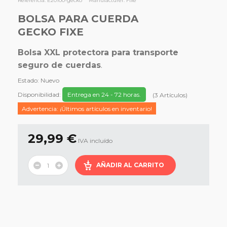
Referencia:
E20100-gecko
Manufacturer:
Fixe
BOLSA PARA CUERDA
GECKO FIXE
Bolsa XXL protectora para transporte
seguro de cuerdas
.
Estado:
Nuevo
Disponibilidad:
Entrega en 24 - 72 horas.
(
3
Artículos
)
Advertencia: ¡Últimos artículos en inventario!
29,99 €
IVA incluído
AÑADIR AL CARRITO