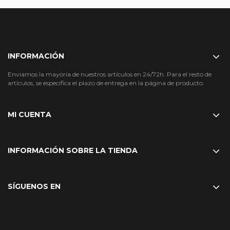
INFORMACIÓN
Enviamos la mayoría de nuestros artículos en 24/72h. Para el resto de
artículos, se especifica el plazo de entrega en la página de producto.
MI CUENTA
INFORMACIÓN SOBRE LA TIENDA
SÍGUENOS EN