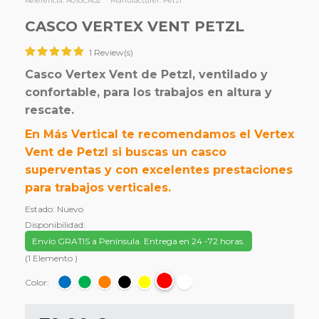
Referencia:
A010CA02
Manufacturer:
Petzl
CASCO VERTEX VENT PETZL
1 Review(s)
Casco Vertex Vent de Petzl, ventilado y
confortable, para los trabajos en altura y
rescate.
En Más Vertical te recomendamos el Vertex
Vent de Petzl si buscas un casco
superventas y con excelentes prestaciones
para trabajos verticales.
Estado:
Nuevo
Disponibilidad:
Envío GRATIS a Península. Entrega en 24 -72 horas.
(
1
Elemento
)
Color: