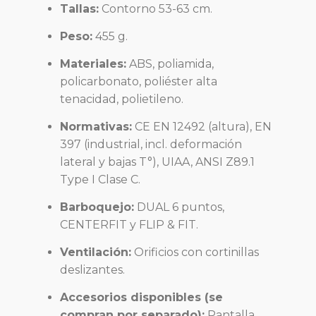
Tallas:
Contorno 53-63 cm.
Peso:
455 g.
Materiales:
ABS, poliamida,
policarbonato, poliéster alta
tenacidad, polietileno.
Normativas:
CE EN 12492 (altura), EN
397 (industrial, incl. deformación
lateral y bajas T°), UIAA, ANSI Z89.1
Type I Clase C.
Barboquejo:
DUAL 6 puntos,
CENTERFIT y FLIP & FIT.
Ventilación:
Orificios con cortinillas
deslizantes.
Accesorios disponibles (se
compran por separado):
Pantalla