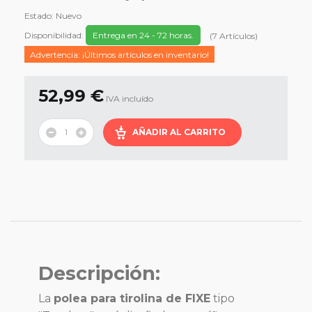
Estado:
Nuevo
Disponibilidad:
Entrega en 24 - 72 horas.
(
7
Artículos
)
Advertencia: ¡Últimos artículos en inventario!
52,99 €
IVA incluído
AÑADIR AL CARRITO
Descripción:
La
polea para tirolina de FIXE
tipo