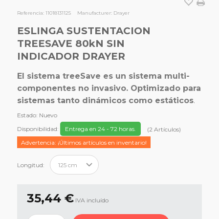
Referencia:
11018131125
Manufacturer:
Drayer
ESLINGA SUSTENTACION
TREESAVE 80kN SIN
INDICADOR DRAYER
El sistema treeSave es un sistema multi-
componentes no invasivo. Optimizado para
sistemas tanto dinámicos como estáticos
.
Estado:
Nuevo
Disponibilidad:
Entrega en 24 - 72 horas.
(
2
Artículos
)
Advertencia: ¡Últimos artículos en inventario!
Longitud:
35,44 €
IVA incluído