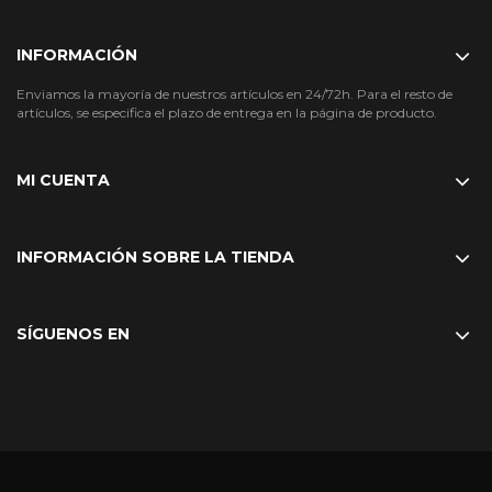
INFORMACIÓN
Enviamos la mayoría de nuestros artículos en 24/72h. Para el resto de
artículos, se especifica el plazo de entrega en la página de producto.
MI CUENTA
INFORMACIÓN SOBRE LA TIENDA
SÍGUENOS EN