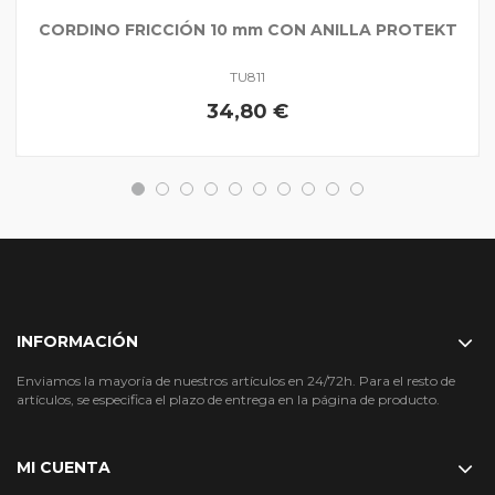
CORDINO FRICCIÓN 10 mm CON ANILLA PROTEKT
TU811
34,80 €
INFORMACIÓN
Enviamos la mayoría de nuestros artículos en 24/72h. Para el resto de
artículos, se especifica el plazo de entrega en la página de producto.
MI CUENTA