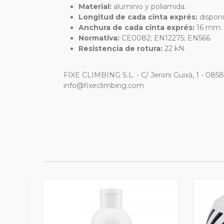
Material:
aluminio y poliamida.
Longitud de cada cinta exprés:
disponi
Anchura de cada cinta exprés:
16 mm.
Normativa:
CE0082; EN12275; EN566.
Resistencia de rotura:
22 kN.
FIXE CLIMBING S.L. - C/ Jeroni Guixà, 1 - 085
info@fixeclimbing.com