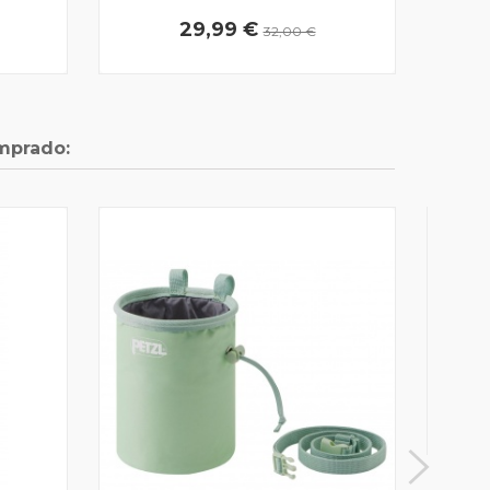
29,99 €
32,00 €
mprado:
MO