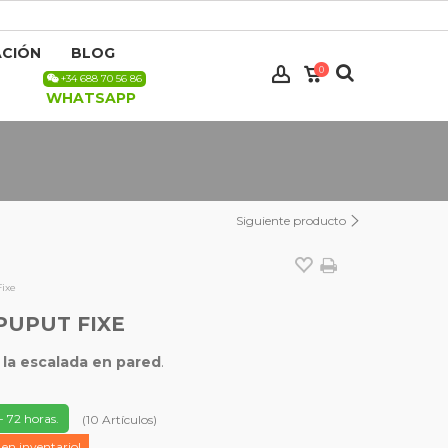
CIÓN
BLOG
0
+34 688 70 56 86
WHATSAPP
Siguiente producto
Fixe
PUPUT FIXE
 la escalada en pared
.
- 72 horas.
(
10
Artículos
)
 en inventario!