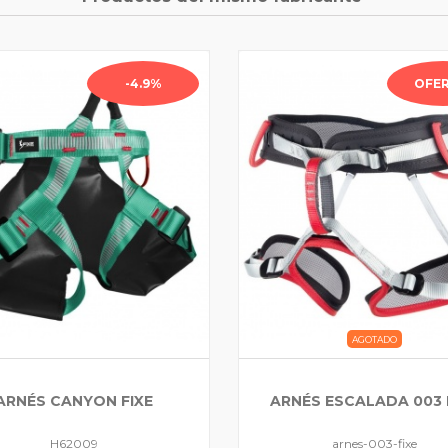
-4.9%
OFER
AGOTADO
ARNÉS CANYON FIXE
ARNÉS ESCALADA 003 
H62009
arnes-003-fixe