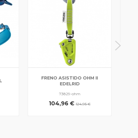
ASEG
FRENO ASISTIDO OHM II
L
EDELRID
73829-ohm
104,96 €
124,95 €