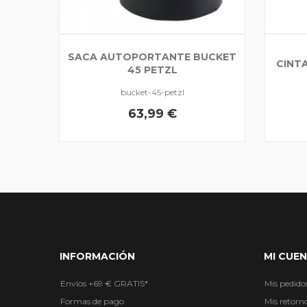
SACA AUTOPORTANTE BUCKET
CINT
45 PETZL
bucket-45-petzl
63,99 €
INFORMACIÓN
MI CUE
Envíos +69 € GRATIS*
Mis pedido
Formas de pago
Mis retorn