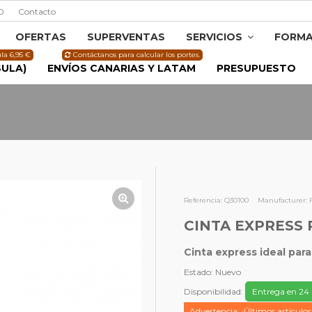
0
Contacto
OFERTAS
SUPERVENTAS
SERVICIOS
FORMA
la 6,95 €
Contáctanos para calcular los portes.
SULA)
ENVÍOS CANARIAS Y LATAM
PRESUPUESTO
Referencia:
Q30100
Manufacturer:
CINTA EXPRESS 
Cinta express ideal para
Estado:
Nuevo
Disponibilidad:
Entrega en 24 
Advertencia: ¡Últimos artículos