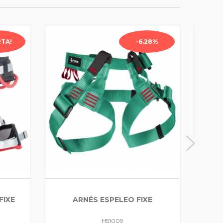
TA!
-6.28%
FIXE
ARNÉS ESPELEO FIXE
H51009