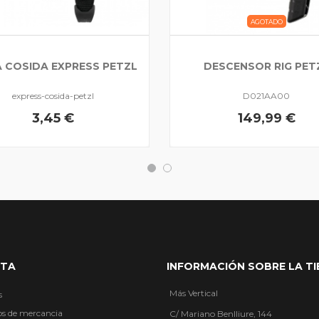
AGOTADO
A COSIDA EXPRESS PETZL
DESCENSOR RIG PET
express-cosida-petzl
D021AA00
3,45 €
149,99 €
NTA
INFORMACIÓN SOBRE LA T
Más Vertical
s
os de mercancia
C/ Mariano Benlliure, 144