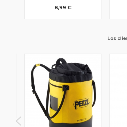
8,99 €
Los cli
L