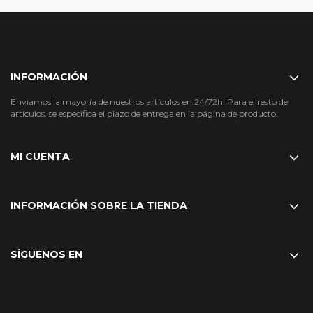
INFORMACIÓN
Enviamos la mayoría de nuestros artículos en 24/72h. Para el resto de
artículos, se especifica el plazo de entrega en la página de producto.
MI CUENTA
INFORMACIÓN SOBRE LA TIENDA
SÍGUENOS EN