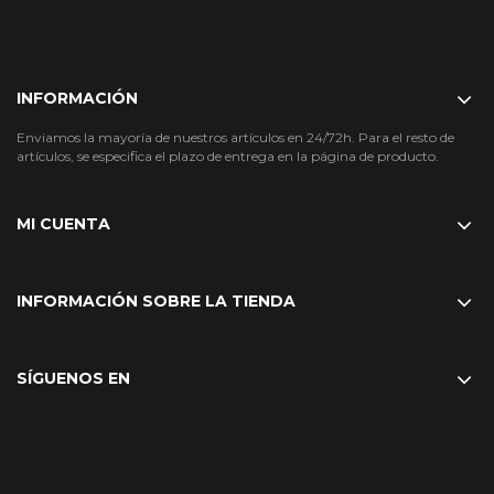
INFORMACIÓN
Enviamos la mayoría de nuestros artículos en 24/72h. Para el resto de
artículos, se especifica el plazo de entrega en la página de producto.
MI CUENTA
INFORMACIÓN SOBRE LA TIENDA
SÍGUENOS EN