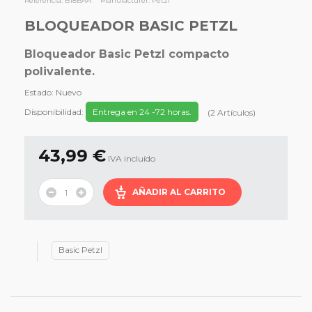
Referencia:
B18BAA
Manufacturer:
Petzl
BLOQUEADOR BASIC PETZL
Bloqueador Basic Petzl compacto
polivalente.
Estado:
Nuevo
Disponibilidad:
Entrega en 24 -72 horas.
(
2
Artículos
)
43,99 €
IVA incluído
AÑADIR AL CARRITO
Basic Petzl