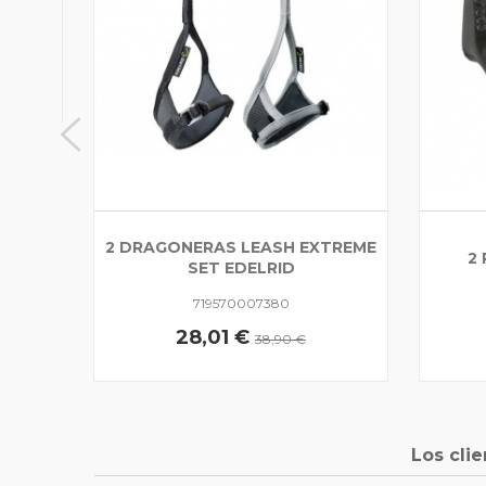
2 DRAGONERAS LEASH EXTREME
2
SET EDELRID
719570007380
28,01 €
38,90 €
Los cli