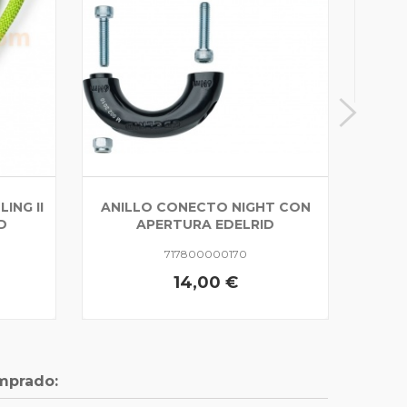
ING II
ANILLO CONECTO NIGHT CON
D
APERTURA EDELRID
717800000170
14,00 €
mprado: