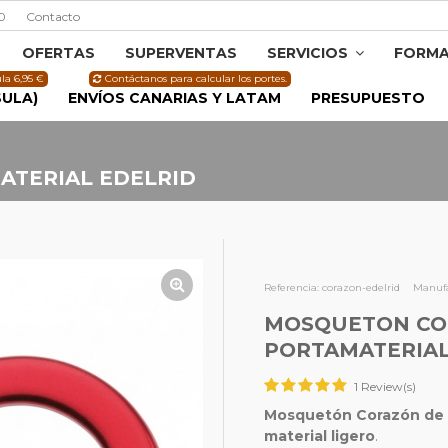
0
Contacto
OFERTAS
SUPERVENTAS
SERVICIOS
FORMA
la 6,95 €
Contáctanos para calcular los portes.
SULA)
ENVÍOS CANARIAS Y LATAM
PRESUPUESTO
TERIAL EDELRID
Referencia:
corazon-edelrid
Manufa
MOSQUETON C
PORTAMATERIAL
1 Review(s)
Mosquetón Corazón de E
material ligero
.