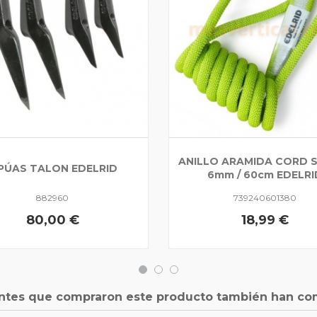
ANILLO ARAMIDA CORD SL
 PÚAS TALON EDELRID
6mm / 60cm EDELRI
882960
739240601380
80,00 €
18,99 €
entes que compraron este producto también han co