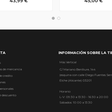
43,99 €
45,00 €
NTA
INFORMACIÓN SOBRE LA T
Más Vertical
s
os de mercancia
C/ Mariano Benlliure, 144
(esquina con calle Diego Fuentes Ser
e credito
Elche (Alicante) 03201
ones
personales
Horario:
de descuento
L-V: 09:30 a 13:30 - 16:30 a 20:00
Sábados: 10:00 a 13:30