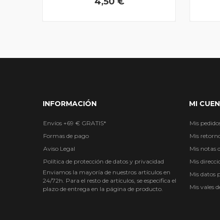
4,50 €
INFORMACIÓN
MI CUE
Envíos +69 € GRATIS*
Mis pedido
Formas de pago
Mis retorn
Aviso Legal
Mis notas d
Política de protección de datos y privacidad
Mis direcci
Enviamos la mayoría de nuestros artículos en
Mis datos 
24/72h. Para el resto de artículos, se especifica el
Mis vales 
plazo de entrega en la página de producto.