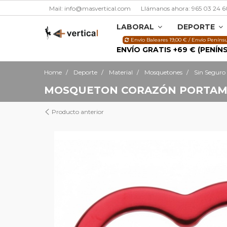
Mail: info@masvertical.com
Llámanos ahora: 965 03 24 6
LABORAL
DEPORTE
Envío Baleares 19,00 € / Envío Penínsu
ENVÍO GRATIS +69 € (PENÍN
Home
Deporte
Material
Mosquetones
Sin Seguro
MOSQUETON CORAZÓN PORTAMA
Producto anterior