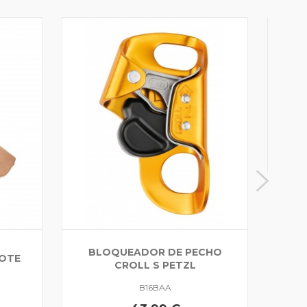
PIED
BLOQUEADOR DE PECHO
OTE
CROLL S PETZL
B16BAA