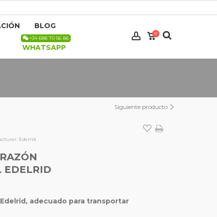
CIÓN
BLOG
0
+34 688 70 56 86
WHATSAPP
Siguiente producto
cturer:
Edelrid
ORAZÓN
 EDELRID
delrid, adecuado para transportar