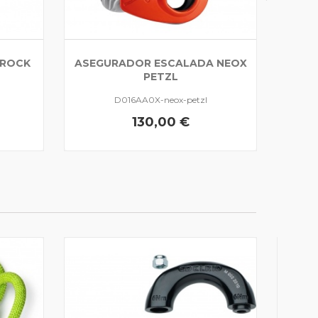
 ROCK
ASEGURADOR ESCALADA NEOX
PETZL
D016AA0X-neox-petzl
130,00 €
ANILL