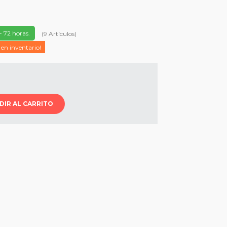
- 72 horas.
(
9
Artículos
)
 en inventario!
DIR AL CARRITO