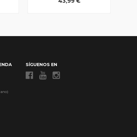
43,99 €
IENDA
SÍGUENOS EN
rano)