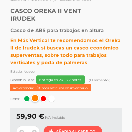
Referencia:
1026013000-naranja
Manufacturer:
Irudek
CASCO OREKA II VENT
IRUDEK
Casco de ABS para trabajos en altura
.
En Más Vertical te recomendamos el Oreka
II de Irudek si buscas un casco económico
superventas, sobre todo para trabajos
verticales y poda de palmeras
.
Estado:
Nuevo
Disponibilidad:
Entrega en 24 - 72 horas.
(
1
Elemento
)
Advertencia: ¡Últimos artículos en inventario!
Color:
59,90 €
IVA incluído
AÑADIR AL CARRITO