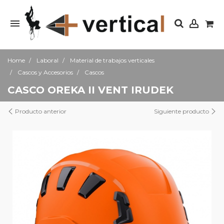
Home
Laboral
Material de trabajos verticales
Cascos y Accesorios
Cascos
CASCO OREKA II VENT IRUDEK
Producto anterior
Siguiente producto