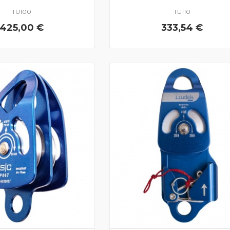
TU100
TU110
425,00 €
333,54 €