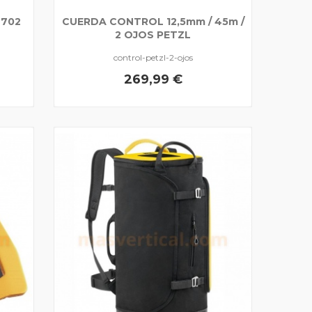
O702
CUERDA CONTROL 12,5mm / 45m /
2 OJOS PETZL
control-petzl-2-ojos
269,99 €