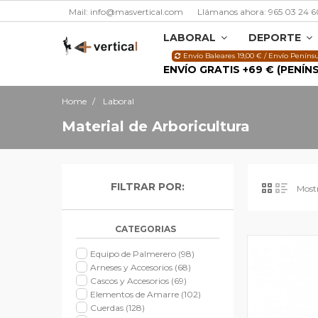
Mail: info@masvertical.com
Llámanos ahora: 965 03 24 6
LABORAL
DEPORTE
Envío Baleares 19,00 € / Envío Penínsu
ENVÍO GRATIS +69 € (PENÍN
Home
Laboral
Material de Arboricultura
FILTRAR POR:
Most
CATEGORIAS
Equipo de Palmerero
(98)
Arneses y Accesorios
(68)
Cascos y Accesorios
(69)
Elementos de Amarre
(102)
Cuerdas
(128)