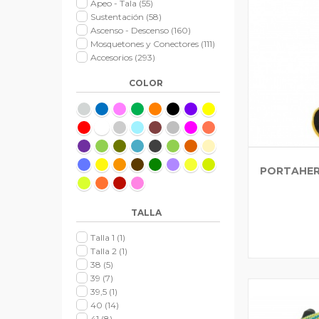
Apeo - Tala
(55)
Sustentación
(58)
Ascenso - Descenso
(160)
Mosquetones y Conectores
(111)
Accesorios
(293)
COLOR
PORTAHER
TALLA
Talla 1
(1)
Talla 2
(1)
38
(5)
39
(7)
39,5
(1)
40
(14)
41
(8)