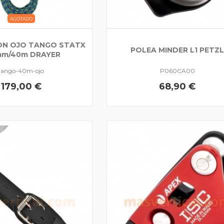
AGOTADO
ON OJO TANGO STATX
POLEA MINDER L1 PETZ
5mm/40m DRAYER
tango-40m-ojo
P060CA00
179,00 €
68,90 €