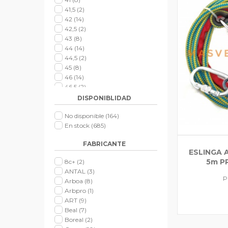
41,5
(2)
42
(14)
42,5
(2)
43
(8)
44
(14)
44,5
(2)
45
(8)
46
(14)
46,5
(2)
47
(7)
DISPONIBLIDAD
48
(5)
XS
No disponible
(22)
(164)
S
En stock
(40)
(685)
M
(43)
FABRICANTE
L
(45)
ESLINGA 
XL
(37)
5m P
8c+
(2)
XXL
(17)
ANTAL
(3)
XXXL
(14)
P
Arboa
(8)
T8
(1)
Arbpro
(1)
T9
(1)
ART
(9)
T10
(1)
Beal
(7)
Derecho
(8)
Boreal
(2)
Izquierdo
(9)