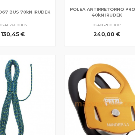
POLEA ANTIRRETORNO PR
O67 BUS 70kN IRUDEK
40kN IRUDEK
102402600003
1024082000009
130,45 €
240,00 €