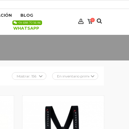
CIÓN
BLOG
0
+34 688 70 56 86
WHATSAPP