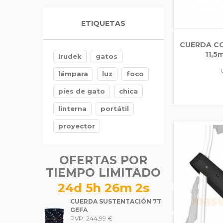
GUANTES GRIPFLEX
ETIQUETAS
FORESTER'S
TREEHOG
CUERDA C
5,99 €
11,
Irudek
gatos
lámpara
luz
foco
pies de gato
chica
linterna
portátil
proyector
OFERTAS POR
TIEMPO LIMITADO
24d 5h 26m 0s
CUERDA SUSTENTACIÓN 7T
GEFA
PVP: 244,99 €