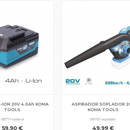
I-ION 20V 4.0Ah KOMA
ASPIRADOR SOPLADOR 2
TOOLS
KOMA TOOLS
08771-bateria
08767-soplador
59,90 €
49,99 €