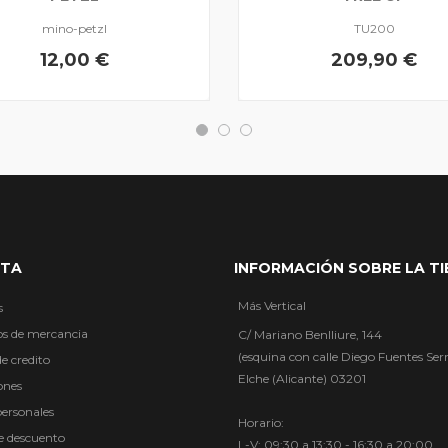
mino-petzl
TU200
12,00 €
209,90 €
NTA
INFORMACIÓN SOBRE LA T
Más Vertical
s
os de mercancia
C/ Mariano Benlliure, 144
(esquina con calle Diego Fuentes Ser
e credito
Elche (Alicante) 03201
ones
personales
Horario:
de descuento
L-V: 09:30 a 13:30 - 16:30 a 20:00