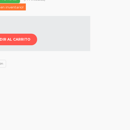
 en inventario!
DIR AL CARRITO
ón