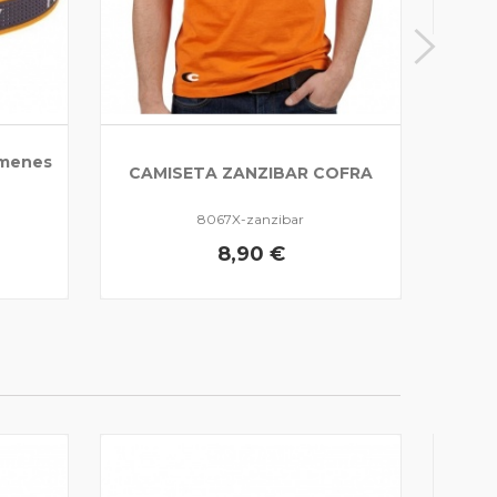
úmenes
CAMISETA ZANZIBAR COFRA
8067X-zanzibar
8,90 €