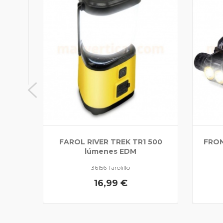
IO
M
FAROL RIVER TREK TR1 500
FRON
lúmenes EDM
36156-farolillo
16,99 €