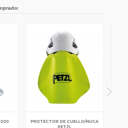
mprado:
COR
U200
PROTECTOR DE CUELLO/NUCA
PETZL