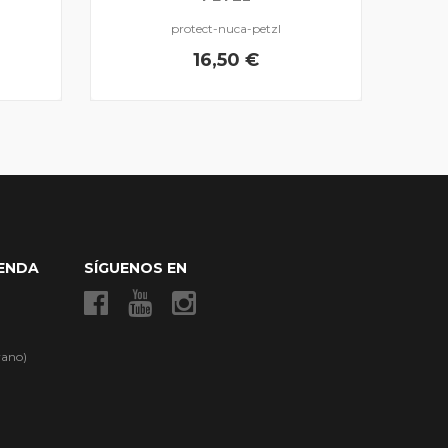
protect-nuca-petzl
16,50 €
IENDA
SÍGUENOS EN
rano)