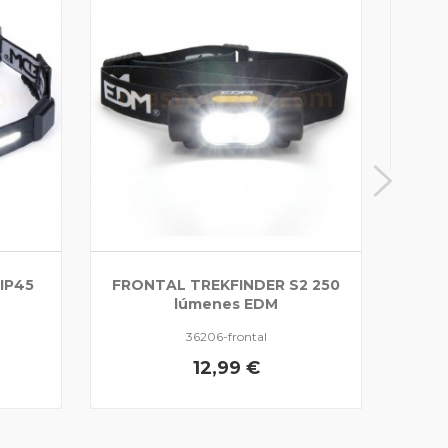
LI
IP45
FRONTAL TREKFINDER S2 250
lúmenes EDM
36206-frontal
12,99 €