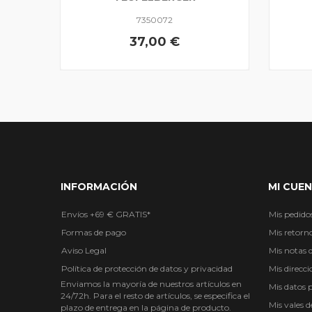
7350072
37,00 €
INFORMACIÓN
MI CUE
Envíos +69 € GRATIS*
Mis pedido
Formas de pago
Mis retorn
Aviso Legal
Mis notas d
Política de protección de datos y privacidad
Mis direcci
Enviamos la mayoría de nuestros artículos en
Mis datos 
24/72h. Para el resto de artículos, se especifica el
Mis vales 
plazo de entrega en la página de producto.