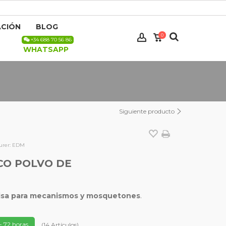
CIÓN
BLOG
0
+34 688 70 56 86
WHATSAPP
Siguiente producto
rer:
EDM
CO POLVO DE
cisa para mecanismos y mosquetones
.
- 72 horas.
(
14
Artículos
)