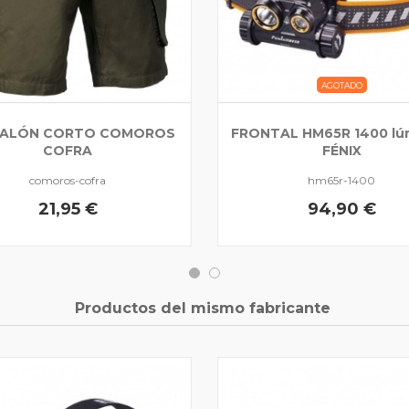
AGOTADO
ALÓN CORTO COMOROS
FRONTAL HM65R 1400 l
COFRA
FÉNIX
comoros-cofra
hm65r-1400
21,95 €
94,90 €
Productos del mismo fabricante