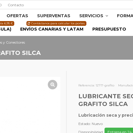
0
Contacto
OFERTAS
SUPERVENTAS
SERVICIOS
FORMA
la 6,95 €
Contáctanos para calcular los portes.
SULA)
ENVÍOS CANARIAS Y LATAM
PRESUPUESTO
s y Conectores
AFITO SILCA
Referencia:
12717-grafito
Manufactu
LUBRICANTE SE
GRAFITO SILCA
Lubricación seca y pre
Estado:
Nuevo
Disponibilidad:
Entrega en 24 