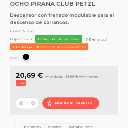
OCHO PIRANA CLUB PETZL
Descensor con frenado modulable para el
descenso de barrancos.
Estado:
Nuevo
Disponibilidad:
Entrega en 24 - 72 horas.
(
1
Elemento
)
Advertencia: ¡Últimos artículos en inventario!
Color:
20,69 €
IVA incluído
22,99 €
IVA incluído
-10%
AÑADIR AL CARRITO
barrancos
cañones
barranquismo