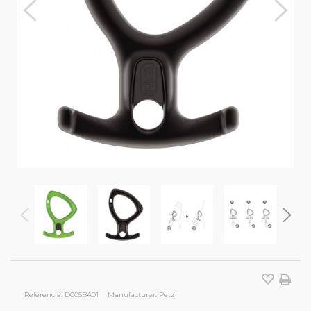
Referencia:
D005BA01
Manufacturer:
Petzl