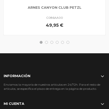
ARNES CANYON CLUB PETZL
C086AA00
49,95 €
INFORMACIÓN
Enviamos la mayoría de nuestros artículos en 24/72h. Para el resto de
artículos, se especifica el plazo de entrega en la página de producto.
MI CUENTA