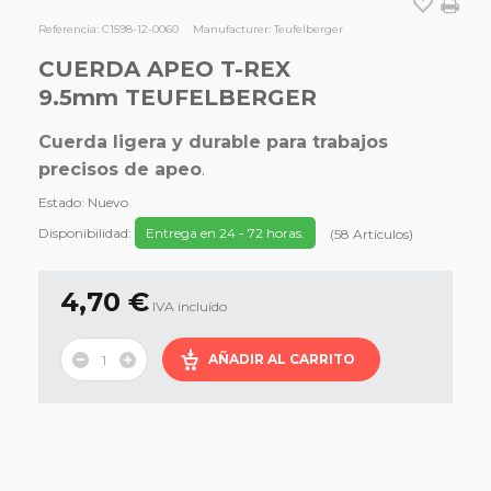
Referencia:
C1598-12-0060
Manufacturer:
Teufelberger
CUERDA APEO T-REX
9.5mm TEUFELBERGER
Cuerda ligera y durable para trabajos
precisos de apeo
.
Estado:
Nuevo
Disponibilidad:
Entrega en 24 - 72 horas.
(
58
Artículos
)
4,70 €
IVA incluído
AÑADIR AL CARRITO