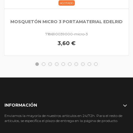
AGOTADO
MOSQUETÓN MICRO 3 PORTAMATERIAL EDELRID
718690039000-micro-3
3,60 €
INFORMACIÓN
Enviamos la mayoría de nuestros artículos en 24/72h. Para el resto de
artículos, se especifica el plazo de entrega en la página de producto.