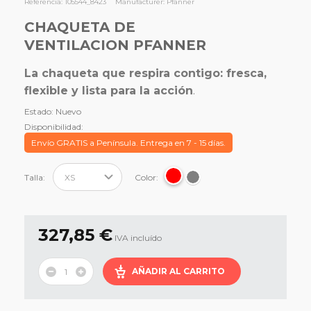
Referencia:
105544_8423
Manufacturer:
Pfanner
CHAQUETA DE
VENTILACION PFANNER
La chaqueta que respira contigo: fresca,
flexible y lista para la acción
.
Estado:
Nuevo
Disponibilidad:
Envío GRATIS a Península. Entrega en 7 - 15 días.
Talla:
Color:
327,85 €
IVA incluído
AÑADIR AL CARRITO