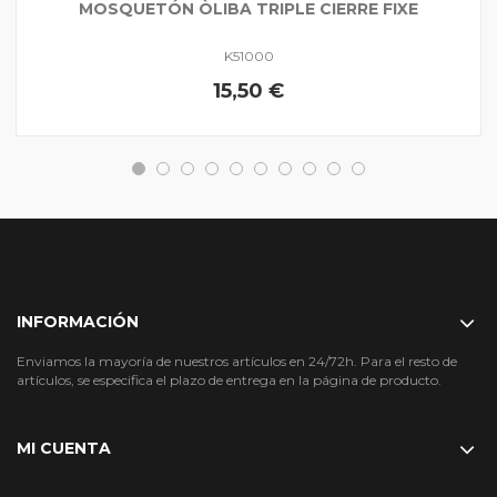
MOSQUETÓN ÒLIBA TRIPLE CIERRE FIXE
K51000
15,50 €
INFORMACIÓN
Enviamos la mayoría de nuestros artículos en 24/72h. Para el resto de
artículos, se especifica el plazo de entrega en la página de producto.
MI CUENTA