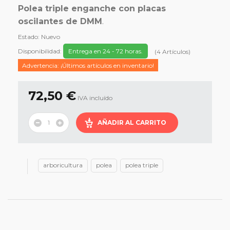
Polea triple enganche con placas
oscilantes de DMM
.
Estado:
Nuevo
Disponibilidad:
Entrega en 24 - 72 horas.
(
4
Artículos
)
Advertencia: ¡Últimos artículos en inventario!
72,50 €
IVA incluído
AÑADIR AL CARRITO
arboricultura
polea
polea triple