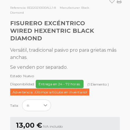
Referencia:
BD220210000ALL1-8
Manufacturer:
Black
Diamond
FISURERO EXCÉNTRICO
WIRED HEXENTRIC BLACK
DIAMOND
Versátil, tradicional pasivo pro para grietas más
anchas.
Se venden por separado.
Estado:
Nuevo
Disponibilidad:
Entrega en 24 - 72 horas.
(
1
Elemento
)
Advertencia: ¡Últimos artículos en inventario!
Talla:
13,00 €
IVA incluído