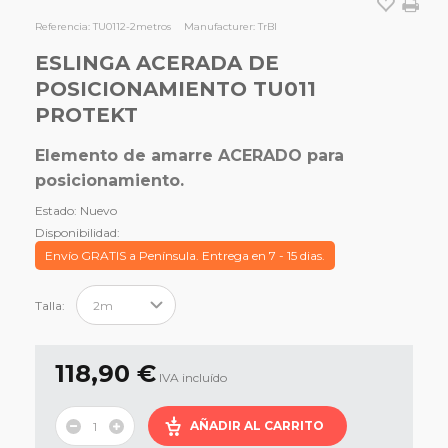
Referencia:
TU0112-2metros
Manufacturer:
TrBl
ESLINGA ACERADA DE
POSICIONAMIENTO TU011
PROTEKT
Elemento de amarre ACERADO para
posicionamiento.
Estado:
Nuevo
Disponibilidad:
Envío GRATIS a Península. Entrega en 7 - 15 dias.
Talla:
118,90 €
IVA incluído
AÑADIR AL CARRITO