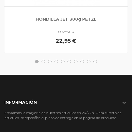
HONDILLA JET 300g PETZL
S02Y300
22,95 €
INFORMACIÓN
Enviamos la mayoría de nuestros artículos en 24/72h. Para el resto de
artículos, se especifica el plazo de entrega en la página de producto.