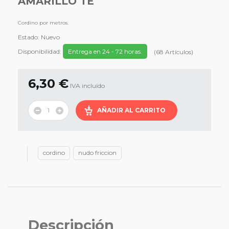
AMARILLO TE
Cordino por metros.
Estado:
Nuevo
Disponibilidad:
Entrega en 24 - 72 horas.
(
68
Artículos
)
6,30 €
IVA incluído
AÑADIR AL CARRITO
cordino
nudo friccion
Descripción