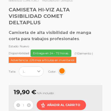
Referencia:
COMETORGT
Manufacturer:
Deltaplus
CAMISETA HI-VIZ ALTA
VISIBILIDAD COMET
DELTAPLUS
Camiseta de alta visibilidad de manga
corta para trabajos profesionales
.
Estado:
Nuevo
Disponibilidad:
Entrega en 24 - 72 horas.
(
1
Elemento
)
Advertencia: ¡Últimos artículos en inventario!
Talla:
Color:
19,90 €
IVA incluído
AÑADIR AL CARRITO