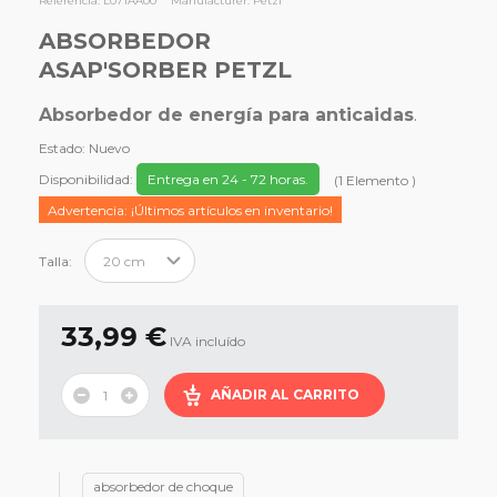
Referencia:
L071AA00
Manufacturer:
Petzl
ABSORBEDOR
ASAP'SORBER PETZL
Absorbedor de energía para anticaidas
.
Estado:
Nuevo
Disponibilidad:
Entrega en 24 - 72 horas.
(
1
Elemento
)
Advertencia: ¡Últimos artículos en inventario!
Talla:
33,99 €
IVA incluído
AÑADIR AL CARRITO
absorbedor de choque