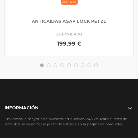
AGOTADO
ANTICAÍDAS ASAP LOCK PETZL
zz-B071BA00
199,99 €
INFORMACIÓN
Enviamos la mayoría de nuestros artículos en 24/72h. Para el resto de
artículos, se especifica el plazo de entrega en la página de producto.