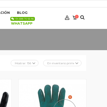
CIÓN
BLOG
0
+34 688 70 56 86
WHATSAPP