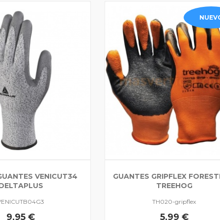
NUEV
 GUANTES VENICUT34
GUANTES GRIPFLEX FOREST
DELTAPLUS
TREEHOG
VENICUTB04G3
TH020-gripflex
9,95 €
5,99 €