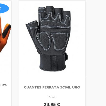
O
ER'S
GUANTES FERRATA 5CIVIL URO
5civil
23,95 €