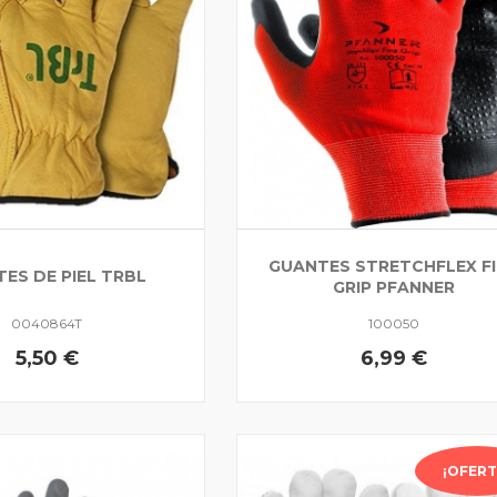
GUANTES STRETCHFLEX F
ES DE PIEL TRBL
GRIP PFANNER
0040864T
100050
5,50 €
6,99 €
¡OFERT