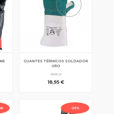
INE
GUANTES TÉRMICOS SOLDADOR
URO
16MFLK
18,95 €
A!
-20%