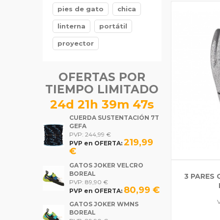
pies de gato
chica
linterna
portátil
proyector
OFERTAS POR
TIEMPO LIMITADO
24d 21h 39m 46s
CUERDA SUSTENTACIÓN 7T
GEFA
PVP: 244,99 €
219,99
PVP en OFERTA:
€
GATOS JOKER VELCRO
BOREAL
3 PARES
PVP: 89,90 €
80,99 €
PVP en OFERTA:
GATOS JOKER WMNS
BOREAL