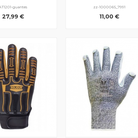
AT1201-guantes
zz-100006S_7991
27,99 €
11,00 €