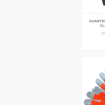
GUANTES
CL
22