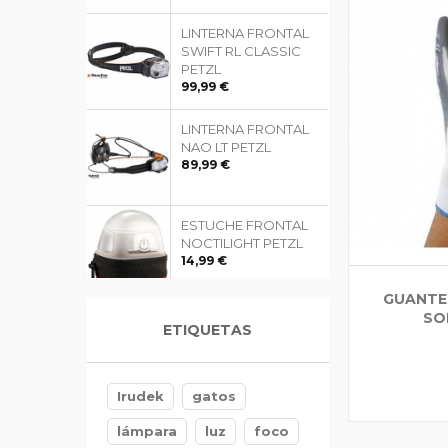
LINTERNA FRONTAL
SWIFT RL CLASSIC
PETZL
99,99 €
LINTERNA FRONTAL
NAO LT PETZL
89,99 €
ESTUCHE FRONTAL
NOCTILIGHT PETZL
14,99 €
GUANTE
SO
GUANTES GRIPFLEX
ETIQUETAS
FORESTER'S
TREEHOG
5,99 €
Irudek
gatos
lámpara
luz
foco