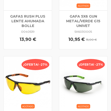
AGOTADO
GAFAS RUSH PLUS
GAFA 5X6 GUN
LENTE AHUMADA
METAL/VERDE G15
BOLLE
UNIVET
0040539
5X6030005
13,90 €
10,95 €
15,00 €
¡OFERTA! -27%
¡OFERTA! -27%
AGOTADO
AGOTADO