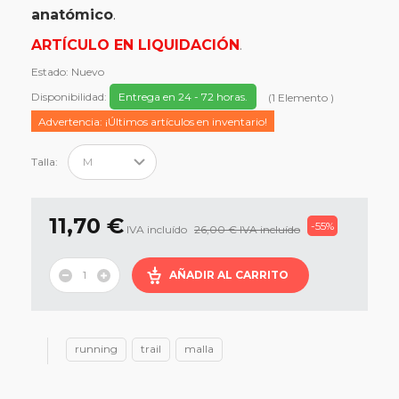
anatómico
.
ARTÍCULO EN LIQUIDACIÓN
.
Estado:
Nuevo
Disponibilidad:
Entrega en 24 - 72 horas.
(
1
Elemento
)
Advertencia: ¡Últimos artículos en inventario!
Talla:
11,70 €
-55%
IVA incluído
26,00 €
IVA incluído
AÑADIR AL CARRITO
running
trail
malla