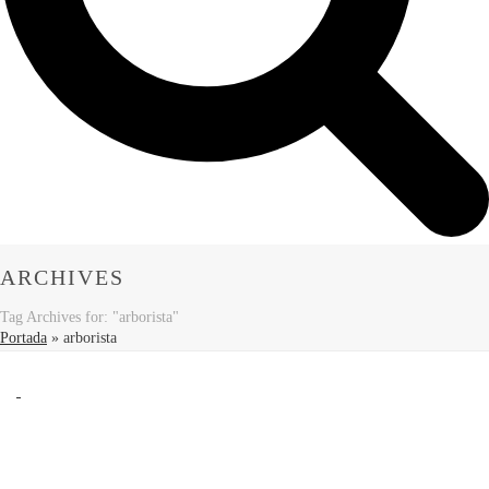
ARCHIVES
Tag Archives for: "arborista"
Portada
»
arborista