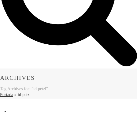
ARCHIVES
Tag Archives for: "id petzl"
Portada
»
id petzl